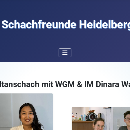
Schachfreunde Heidelberg
ltanschach mit WGM & IM Dinara W