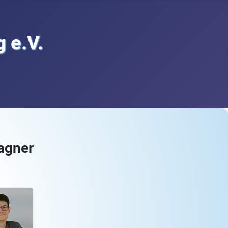
 e.V.
agner