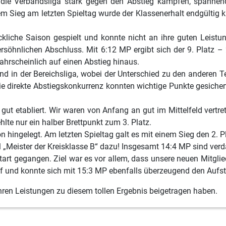
die Verbandsliga stark gegen den Abstieg kämpfen, spannen
em Sieg am letzten Spieltag wurde der Klassenerhalt endgültig 
ckliche Saison gespielt und konnte nicht an ihre guten Leist
rsöhnlichen Abschluss. Mit 6:12 MP ergibt sich der 9. Platz –
ahrscheinlich auf einen Abstieg hinaus.
nd in der Bereichsliga, wobei der Unterschied zu den anderen 
e direkte Abstiegskonkurrenz konnten wichtige Punkte gesich
 gut etabliert. Wir waren von Anfang an gut im Mittelfeld vertr
hlte nur ein halber Brettpunkt zum 3. Platz.
 hingelegt. Am letzten Spieltag galt es mit einem Sieg den 2. P
„Meister der Kreisklasse B“ dazu! Insgesamt 14:4 MP sind verda
tart gegangen. Ziel war es vor allem, dass unsere neuen Mitgli
uf und konnte sich mit 15:3 MP ebenfalls überzeugend den Aufst
ihren Leistungen zu diesem tollen Ergebnis beigetragen haben.