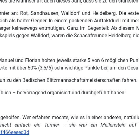
wies die Mannschaft auch dieses Jahr, dass sie zu den stärksten
ier an: Rot, Sandhausen, Walldorf und Heidelberg. Die erste 
sich als harter Gegner. In einem packenden Auftaktduell mit me
erger keineswegs entmutigen. Ganz im Gegenteil: Ab diesem M
ckspiels gegen Walldorf, waren die Schachfreunde Heidelberg ni
: Manuel und Florian holten jeweils starke 5 von 6 möglichen P
erte mit über 50% (3,5/6) sehr wichtige Punkte bei, um den Ges
un zu den Badischen Blitzmannschaftsmeisterschaften fahren.
üblich – hervorragend organisiert und durchgeführt haben!
geholfen. Wer erfahren möchte, wie es in einer anderen, natürli
r nicht einfach ein Turnier – sie war ein Meilenstein au
8f466eeeed3d