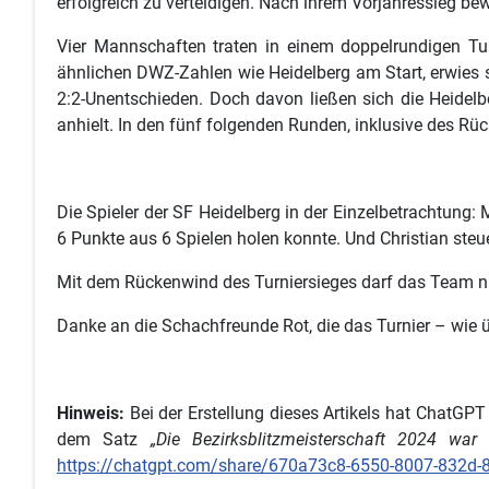
erfolgreich zu verteidigen. Nach ihrem Vorjahressieg be
Vier Mannschaften traten in einem doppelrundigen Turn
ähnlichen DWZ-Zahlen wie Heidelberg am Start, erwies 
2:2-Unentschieden. Doch davon ließen sich die Heidelb
anhielt. In den fünf folgenden Runden, inklusive des Rü
Die Spieler der SF Heidelberg in der Einzelbetrachtung
6 Punkte aus 6 Spielen holen konnte. Und Christian steu
Mit dem Rückenwind des Turniersieges darf das Team n
Danke an die Schachfreunde Rot, die das Turnier – wie 
Hinweis:
Bei der Erstellung dieses Artikels hat ChatGPT 
dem Satz
„Die Bezirksblitzmeisterschaft 2024 wa
https://chatgpt.com/share/670a73c8-6550-8007-832d-