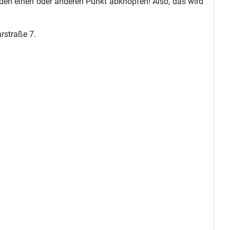
 den einen oder anderen Punkt abknöpfen! Also, das wird
rstraße 7.