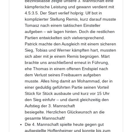
Bezirksklasse zeigte unsere 3. Mannschaft eine
kämpferische Leistung und gewann verdient mit
4.5:3.5. Der Start verlief holprig: Ulf bot in
komplizierter Stellung Remis, kurz darauf musste
Tomasz nach einem taktischen Einsteller
aufgeben – wir lagen hinten. Doch die restlichen
Partien entwickelten sich vielversprechend.
Patrick machte den Ausgleich mit einem sicheren
Sieg, Tobias und Werner kämpften hart, mussten
sich aber mit je einem Remis begnügen. Märt
brachte uns anschließend erneut in Führung,
ehe Thomas in einem offenen Endspiel nach
dem Verlust seines Freibauern aufgeben
musste. Alles hing damit an Mohammad, der in
einer geduldig geführten Partie seinen Vorteil
Stück für Stück ausbaute und kurz vor 15 Uhr
den Sieg einfuhr – und damit gleichzeitig den
Aufstieg der 3. Mannschaft
besiegelte. Herzlichen Glückwunsch an die
gesamte Mannschaft!
Die 4. Mannschaft spielte heute gegen gut
aufgestellte Hoffenheimer und konnte bis zum