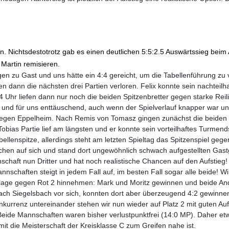
en. Nichtsdestotrotz gab es einen deutlichen 5:5:2.5 Auswärtssieg be
Martin remisieren.
ingen zu Gast und uns hätte ein 4:4 gereicht, um die Tabellenführung zu
n dann die nächsten drei Partien verloren. Felix konnte sein nachteilh
Uhr liefen dann nur noch die beiden Spitzenbretter gegen starke Reili
h und für uns enttäuschend, auch wenn der Spielverlauf knapper war u
gegen Eppelheim. Nach Remis von Tomasz gingen zunächst die beiden 
ias Partie lief am längsten und er konnte sein vorteilhaftes Turmend
ellenspitze, allerdings steht am letzten Spieltag das Spitzenspiel geg
chen auf sich und stand dort ungewöhnlich schwach aufgestellten Gast
chaft nun Dritter und hat noch realistische Chancen auf den Aufstieg! 
nschaften steigt in jedem Fall auf, im besten Fall sogar alle beide! W
lage gegen Rot 2 hinnehmen: Mark und Moritz gewinnen und beide And
nach Siegelsbach vor sich, konnten dort aber überzeugend 4:2 gewin
nkurrenz untereinander stehen wir nun wieder auf Platz 2 mit guten A
eide Mannschaften waren bisher verlustpunktfrei (14:0 MP). Daher etw
mit die Meisterschaft der Kreisklasse C zum Greifen nahe ist.