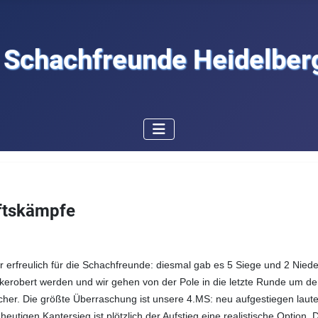
Schachfreunde Heidelberg
aftskämpfe
r erfreulich für die Schachfreunde: diesmal gab es 5 Siege und 2 Nied
ückerobert werden und wir gehen von der Pole in die letzte Runde um d
sicher. Die größte Überraschung ist unsere 4.MS: neu aufgestiegen laut
eutigen Kantersieg ist plötzlich der Aufstieg eine realistische Option