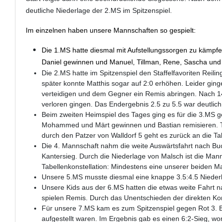
deutliche Niederlage der 2.MS im Spitzenspiel.
Im einzelnen haben unsere Mannschaften so gespielt:
Die 1.MS hatte diesmal mit Aufstellungssorgen zu kämpf
Daniel gewinnen und Manuel, Tillman, Rene, Sascha und 
Die 2.MS hatte im Spitzenspiel den Staffelfavoriten Reil
später konnte Matthis sogar auf 2:0 erhöhen. Leider ginge
verteidigen und dem Gegner ein Remis abringen. Nach 14 
verloren gingen. Das Endergebnis 2.5 zu 5.5 war deutlic
Beim zweiten Heimspiel des Tages ging es für die 3.MS 
Mohammed und Märt gewinnen und Bastian remisieren. Tob
durch den Patzer von Walldorf 5 geht es zurück an die Tab
Die 4. Mannschaft nahm die weite Auswärtsfahrt nach Bu
Kantersieg. Durch die Niederlage von Malsch ist die Manns
Tabellenkonstellation: Mindestens eine unserer beiden Man
Unsere 5.MS musste diesmal eine knappe 3.5:4.5 Nieder
Unsere Kids aus der 6.MS hatten die etwas weite Fahrt 
spielen Remis. Durch das Unentschieden der direkten Ko
Für unsere 7.MS kam es zum Spitzenspiel gegen Rot 3. B
aufgestellt waren. Im Ergebnis gab es einen 6:2-Sieg, wo