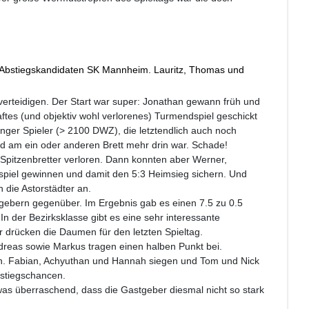
im Abstiegskandidaten SK Mannheim. Lauritz, Thomas und
 verteidigen. Der Start war super: Jonathan gewann früh und
aftes (und objektiv wohl verlorenes) Turmendspiel geschickt
nger Spieler (> 2100 DWZ), die letztendlich auch noch
nd am ein oder anderen Brett mehr drin war. Schade!
Spitzenbretter verloren. Dann konnten aber Werner,
spiel gewinnen und damit den 5:3 Heimsieg sichern. Und
en die Astorstädter an.
gebern gegenüber. Im Ergebnis gab es einen 7.5 zu 0.5
In der Bezirksklasse gibt es eine sehr interessante
ir drücken die Daumen für den letzten Spieltag.
reas sowie Markus tragen einen halben Punkt bei.
nen. Fabian, Achyuthan und Hannah siegen und Tom und Nick
ufstiegschancen.
as überraschend, dass die Gastgeber diesmal nicht so stark